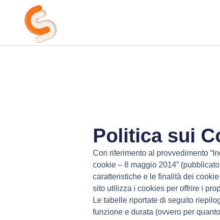
Vai
CS Servizi Beni Culturali
al
contenuto
Politica sui 
Con riferimento al provvedimento “Ind
cookie – 8 maggio 2014” (pubblicato s
caratteristiche e le finalità dei cook
sito utilizza i cookies per offrire i p
Le tabelle riportate di seguito riepilo
funzione e durata (ovvero per quanto