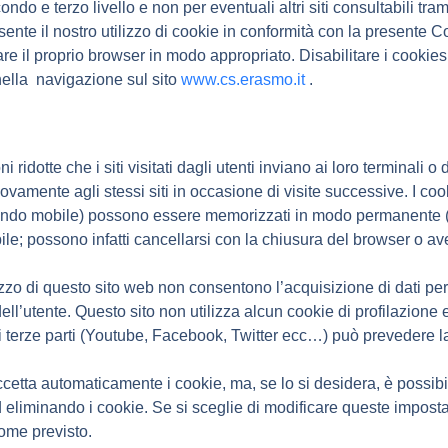
ndo e terzo livello e non per eventuali altri siti consultabili trami
nte il nostro utilizzo di cookie in conformità con la presente C
tare il proprio browser in modo appropriato. Disabilitare i cookies
nella navigazione sul sito
www.cs.erasmo.it
.
i ridotte che i siti visitati dagli utenti inviano ai loro terminali o
amente agli stessi siti in occasione di visite successive. I coo
ndo mobile) possono essere memorizzati in modo permanente (co
ile; possono infatti cancellarsi con la chiusura del browser o ave
izzo di questo sito web non consentono l’acquisizione di dati pers
ell’utente. Questo sito non utilizza alcun cookie di profilazione e a 
i terze parti (Youtube, Facebook, Twitter ecc…) può prevedere l
etta automaticamente i cookie, ma, se lo si desidera, è possib
 eliminando i cookie. Se si sceglie di modificare queste impost
come previsto.