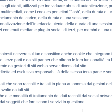
 sugli utenti, utilizzati per individuare abusi di autenticazione, p
 multimediali, come i cookies per lettori “flash”, della durata di 
anciamento del carico, della durata di una sessione;
sonalizzazione dell’interfaccia utente, della durata di una sessio
i contenuti mediante plug-in sociali di terzi, per membri di una r
potresti ricevere sul tuo dispositivo anche cookie che integrano f
 terze parti e da siti partner che offrono le loro funzionalità tra l
nte da gestori di siti web o server diversi dal sito.
iretta ed esclusiva responsabilità della stessa terza parte e son
 dati che sono raccolti e trattati in piena autonomia dai gestori de
volto da tali siti.
e e le modalità di trattamento dei dati raccolti dai social network,
 dai soggetti che forniscono i servizi in questione: