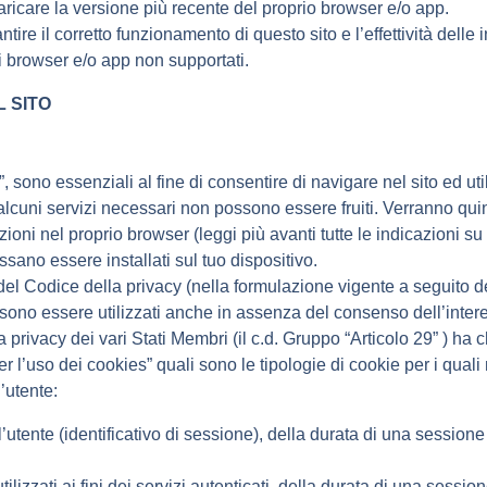
 scaricare la versione più recente del proprio browser e/o app.
ire il corretto funzionamento di questo sito e l’effettività delle
i browser e/o app non supportati.
L SITO
i”, sono essenziali al fine di consentire di navigare nel sito ed u
alcuni servizi necessari non possono essere fruiti. Verranno quin
zioni nel proprio browser (leggi più avanti tutte le indicazioni 
possano essere installati sul tuo dispositivo.
del Codice della privacy (nella formulazione vigente a seguito de
ossono essere utilizzati anche in assenza del consenso dell’int
 la privacy dei vari Stati Membri (il c.d. Gruppo “Articolo 29” ) h
r l’uso dei cookies” quali sono le tipologie di cookie per i quali
’utente:
’utente (identificativo di sessione), della durata di una session
ilizzati ai fini dei servizi autenticati, della durata di una session