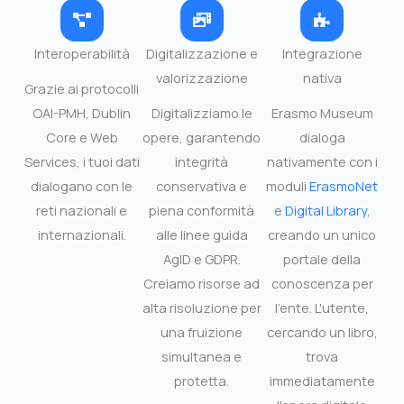
Interoperabilità
Digitalizzazione e
Integrazione
valorizzazione
nativa
Grazie ai protocolli
OAI-PMH, Dublin
Digitalizziamo le
Erasmo Museum
Core e Web
opere, garantendo
dialoga
Services, i tuoi dati
integrità
nativamente con i
dialogano con le
conservativa e
moduli
ErasmoNet
reti nazionali e
piena conformità
e
Digital Library
,
internazionali.
alle linee guida
creando un unico
AgID e GDPR.
portale della
Creiamo risorse ad
conoscenza per
alta risoluzione per
l'ente. L'utente,
una fruizione
cercando un libro,
simultanea e
trova
protetta.
immediatamente