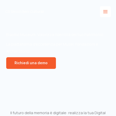
Vai
al
CS Servizi Beni Culturali
contenuto
Erasmo Museum: Valorizza l’Identità del tuo Patrimonio.
La piattaforma d'eccellenza per Musei, Fondazioni e
Archivi Storici.
Richiedi una demo
Il futuro della memoria è digitale: realizza la tua Digital