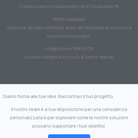
Cybersicurezza Nazionale) per il Cloud della PA
GDPR compliant
Gestione dei dati conforme ai più alti standard di sicurezza
nazionali ed europei.
Integrazione SPID e CIE
Accesso semplice e sicuro ai servizi digitali.
Diamo forma alle tue idee. Raccontaci il tuo progetto.
Il nostro team è a tua disposizione per una consulenza
personalizzata e per esplorare come le nostre soluzioni
possano supportare i tuoi obiettivi.